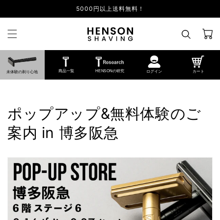
5000円以上送料無料！
カ
ー
ト
商品一覧
HENSONの研究
ログイン
カート
未体験の剃り心地
ポップアップ&無料体験のご
案内 in 博多阪急