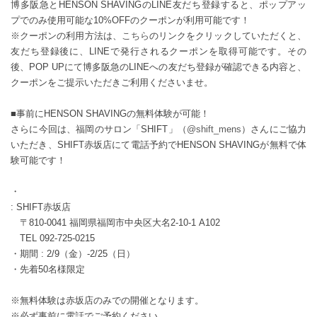
博多阪急とHENSON SHAVINGのLINE友だち登録すると、ポップアッ
プでのみ使用可能な10%OFFのクーポンが利用可能です！
※クーポンの利用方法は、
こちら
のリンクをクリックしていただくと、
友だち登録後に、LINEで発行されるクーポンを取得可能です。その
後、POP UPにて博多阪急のLINEへの友だち登録が確認できる内容と、
クーポンをご提示いただきご利用くださいませ。
■事前にHENSON SHAVINGの無料体験が可能！
さらに今回は、福岡のサロン「SHIFT」（
@shift_mens
）さんにご協力
いただき、SHIFT赤坂店にて電話予約でHENSON SHAVINGが無料で体
験可能です！
・
: SHIFT赤坂店
〒810-0041 福岡県福岡市中央区大名2-10-1 A102
TEL 092-725-0215
・期間 : 2/9（金）-2/25（日）
・先着50名様限定
※無料体験は赤坂店のみでの開催となります。
※必ず事前に電話でご予約ください。