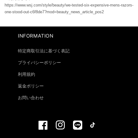
https://www.wsj.com/style/beauty/we-tested-six-expensive-mens-razors-
one-stood-out-c6f8de7?mod=beauty_news_article_pos2
INFORMATION
特定商取引法に基づく表記
プライバシーポリシー
利用規約
返金ポリシー
お問い合わせ
F
I
V
T
a
n
i
i