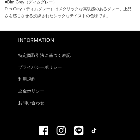
■Dim Grey（ディムグレー）
Dim Grey（ディムグレー）はメタリックな高級感のあるグレー。上品
さを感じさせる洗練されたシックなテイストの色味です。
INFORMATION
特定商取引法に基づく表記
プライバシーポリシー
利用規約
返金ポリシー
お問い合わせ
F
I
V
T