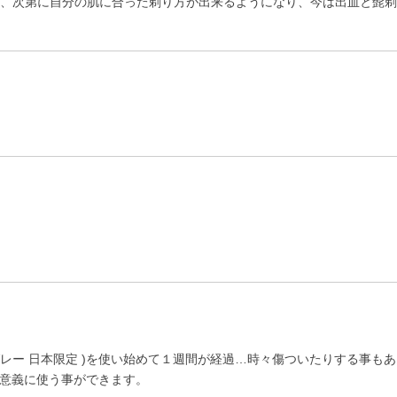
、次第に自分の肌に合った剃り方が出来るようになり、今は出血と髭
rey ディムグレー 日本限定 )を使い始めて１週間が経過…時々傷ついたりす
意義に使う事ができます。