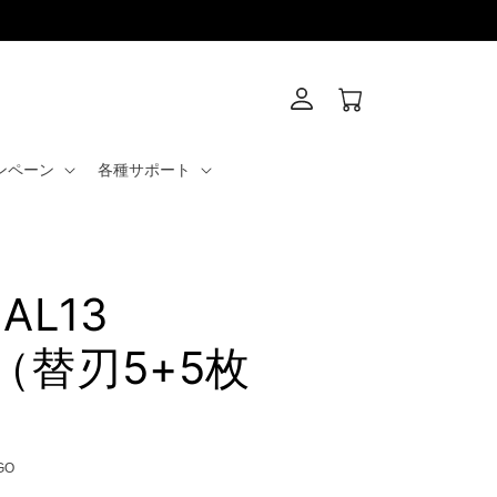
カ
ー
ト
ンペーン
各種サポート
AL13
M（替刃5+5枚
GO