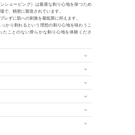
ヘンソンシェービング）
は最適な剃り心地を保つため
工場で、精密に製造されています。
がブレずに肌への刺激を最低限に抑えます。
しっかり剃れるという理想の剃り心地を味わうこ
ったことのない滑らかな剃り心地を体験くださ