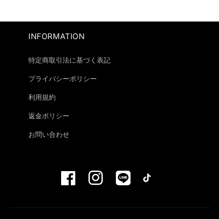
INFORMATION
特定商取引法に基づく表記
プライバシーポリシー
利用規約
返金ポリシー
お問い合わせ
F
I
V
T
a
n
i
i
c
s
m
k
e
t
e
T